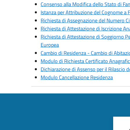
Consenso alla Modifica dello Stato di Fam
Istanza per Attribuzione del Cognome a F
Richiesta di Assegnazione del Numero Ci
Richiesta di Attestazione di Iscrizione Ana
Richiesta di Attestazione di Soggiorno Pe
Europea
Cambio di Residenza - Cambio di Abitaz
Modulo di Richiesta Certificato Anagrafi
Dichiarazione di Assenso per il Rilascio d
Modulo Cancellazione Residenza