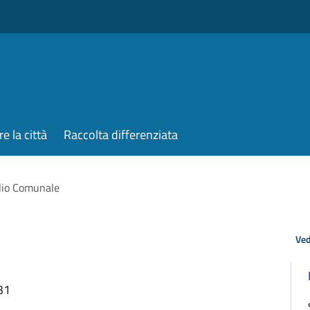
re la città
Raccolta differenziata
lio Comunale
Ved
31