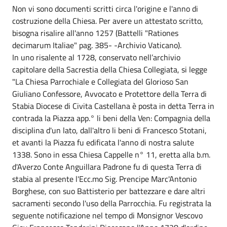
Non vi sono documenti scritti circa l'origine e l'anno di
costruzione della Chiesa. Per avere un attestato scritto,
bisogna risalire all'anno 1257 (Battelli "Rationes
decimarum Italiae" pag. 385- -Archivio Vaticano).
In uno risalente al 1728, conservato nell’archivio
capitolare della Sacrestia della Chiesa Collegiata, si legge
"La Chiesa Parrochiale e Collegiata del Glorioso San
Giuliano Confessore, Avvocato e Protettore della Terra di
Stabia Diocese di Civita Castellana è posta in detta Terra in
contrada la Piazza app.° li beni della Ven: Compagnia della
disciplina d'un lato, dall'altro li beni di Francesco Stotani,
et avanti la Piazza fu edificata l'anno di nostra salute
1338. Sono in essa Chiesa Cappelle n° 11, eretta alla b.m.
d'Averzo Conte Anguillara Padrone fu di questa Terra di
stabia al presente l'Ecc.mo Sig. Prencipe Marc'Antonio
Borghese, con suo Battisterio per battezzare e dare altri
sacramenti secondo l'uso della Parrocchia. Fu registrata la
seguente notificazione nel tempo di Monsignor Vescovo