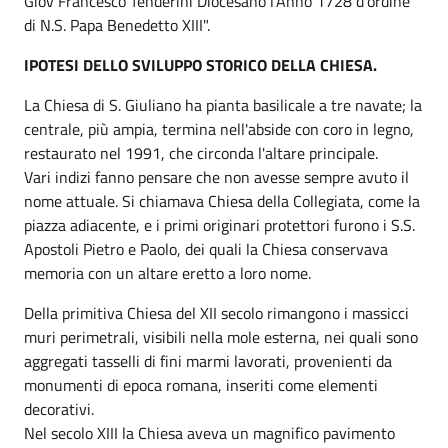
Giov Francesco Tenderini Diocesano l'Anno 1728 d'ordine
di N.S. Papa Benedetto XIII".
IPOTESI DELLO SVILUPPO STORICO DELLA CHIESA.
La Chiesa di S. Giuliano ha pianta basilicale a tre navate; la
centrale, più ampia, termina nell'abside con coro in legno,
restaurato nel 1991, che circonda l'altare principale.
Vari indizi fanno pensare che non avesse sempre avuto il
nome attuale. Si chiamava Chiesa della Collegiata, come la
piazza adiacente, e i primi originari protettori furono i S.S.
Apostoli Pietro e Paolo, dei quali la Chiesa conservava
memoria con un altare eretto a loro nome.
Della primitiva Chiesa del XII secolo rimangono i massicci
muri perimetrali, visibili nella mole esterna, nei quali sono
aggregati tasselli di fini marmi lavorati, provenienti da
monumenti di epoca romana, inseriti come elementi
decorativi.
Nel secolo XIII la Chiesa aveva un magnifico pavimento