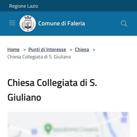
Salta al contenuto principale
Regione Lazio
Comune di Faleria
Home
>
Punti di Interesse
>
Chiesa
>
Chiesa Collegiata di S. Giuliano
Chiesa Collegiata di S.
Giuliano