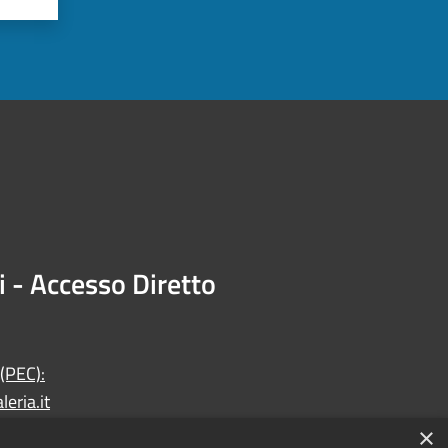
i - Accesso Diretto
 (PEC):
eria.it
×