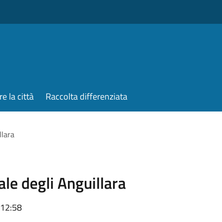
re la città
Raccolta differenziata
llara
ale degli Anguillara
 12:58