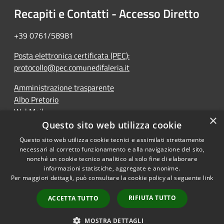
Recapiti e Contatti - Accesso Diretto
+39 0761/58981
Posta elettronica certificata (PEC):
protocollo@pec.comunedifaleria.it
Amministrazione trasparente
Albo Pretorio
WebMail
×
Dichiarazione di accessibilità
Questo sito web utilizza cookie
Questo sito web utilizza cookie tecnici e assimilati strettamente
necessari al corretto funzionamento e alla navigazione del sito,
nonché un cookie tecnico analitico al solo fine di elaborare
informazioni statistiche, aggregate e anonime.
RSS
Copyright © 2026 • Comune di
Per maggiori dettagli, può consultare la cookie policy al seguente
link
Accessibilità
Faleria • Powered by
Privacy
Municipium
Accesso
•
RIFIUTA TUTTO
ACCETTA TUTTO
Cookie
redazione
Mappa del sito
MOSTRA DETTAGLI