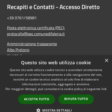
Recapiti e Contatti - Accesso Diretto
+39 0761/58981
Posta elettronica certificata (PEC):
protocollo@pec.comunedifaleria.it
Amministrazione trasparente
Albo Pretorio
WebMail
×
Dichiarazione di accessibilità
Questo sito web utilizza cookie
Questo sito web utilizza cookie tecnici e assimilati strettamente
necessari al corretto funzionamento e alla navigazione del sito,
nonché un cookie tecnico analitico al solo fine di elaborare
informazioni statistiche, aggregate e anonime.
RSS
Copyright © 2026 • Comune di
Per maggiori dettagli, può consultare la cookie policy al seguente
link
Accessibilità
Faleria • Powered by
Privacy
Municipium
Accesso
•
RIFIUTA TUTTO
ACCETTA TUTTO
Cookie
redazione
Mappa del sito
MOSTRA DETTAGLI