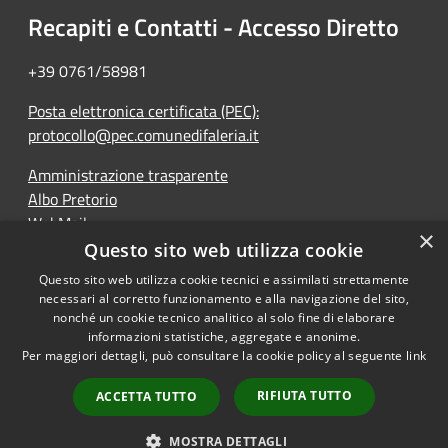
Recapiti e Contatti - Accesso Diretto
+39 0761/58981
Posta elettronica certificata (PEC):
protocollo@pec.comunedifaleria.it
Amministrazione trasparente
Albo Pretorio
WebMail
×
Dichiarazione di accessibilità
Questo sito web utilizza cookie
Questo sito web utilizza cookie tecnici e assimilati strettamente
necessari al corretto funzionamento e alla navigazione del sito,
nonché un cookie tecnico analitico al solo fine di elaborare
informazioni statistiche, aggregate e anonime.
RSS
Copyright © 2026 • Comune di
Per maggiori dettagli, può consultare la cookie policy al seguente
link
Accessibilità
Faleria • Powered by
Privacy
Municipium
Accesso
•
RIFIUTA TUTTO
ACCETTA TUTTO
Cookie
redazione
Mappa del sito
MOSTRA DETTAGLI