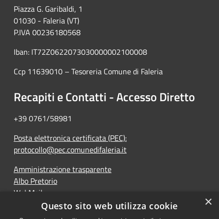
Piazza G. Garibaldi, 1
01030 - Faleria (VT)
P.IVA 00236180568
Iban: IT72Z0622073030000002100008
Ccp 11639010 – Tesoreria Comune di Faleria
Recapiti e Contatti - Accesso Diretto
+39 0761/58981
Posta elettronica certificata (PEC):
protocollo@pec.comunedifaleria.it
Amministrazione trasparente
Albo Pretorio
WebMail
×
Dichiarazione di accessibilità
Questo sito web utilizza cookie