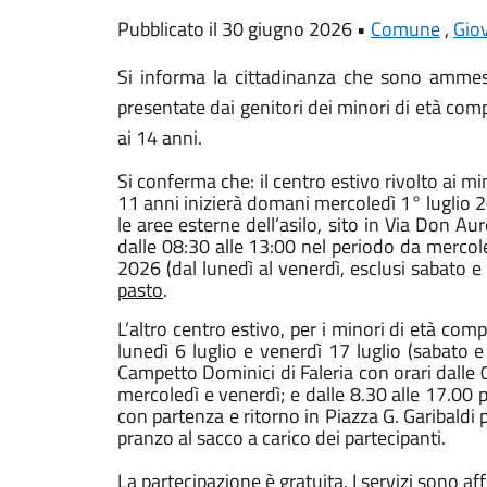
Pubblicato il 30 giugno 2026 •
Comune
,
Gio
Si informa la cittadinanza che sono ammess
presentate dai genitori dei minori di età compr
ai 14 anni.
Si conferma che: il centro estivo rivolto ai min
11 anni inizierà domani mercoledì 1° luglio 20
le aree esterne dell’asilo, sito in Via Don Aur
dalle 08:30 alle 13:00 nel periodo da mercol
2026 (dal lunedì al venerdì, esclusi sabato 
pasto
.
L’altro centro estivo, per i minori di età com
lunedì 6 luglio e venerdì 17 luglio (sabato e
Campetto Dominici di Faleria con orari dalle 0
mercoledì e venerdì; e dalle 8.30 alle 17.00 p
con partenza e ritorno in Piazza G. Garibaldi 
pranzo al sacco a carico dei partecipanti.
La partecipazione è gratuita. I servizi sono af