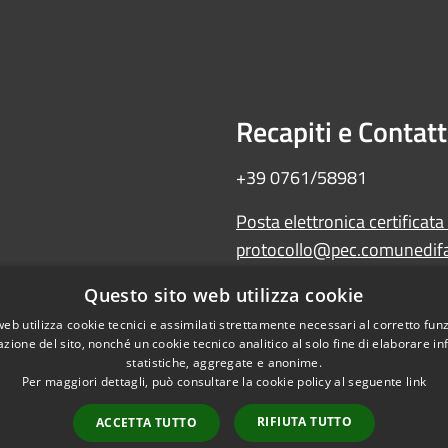
Recapiti e Contatt
+39 0761/58981
Posta elettronica certificata
protocollo@pec.comunedifal
Amministrazione trasparente
Questo sito web utilizza cookie
Albo Pretorio
web utilizza cookie tecnici e assimilati strettamente necessari al corretto fu
WebMail
azione del sito, nonché un cookie tecnico analitico al solo fine di elaborare i
Dichiarazione di accessibilità
statistiche, aggregate e anonime.
Per maggiori dettagli, può consultare la cookie policy al seguente
link
RIFIUTA TUTTO
ACCETTA TUTTO