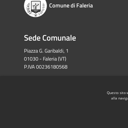
Comune di Faleria
Sede Comunale
Piazza G. Garibaldi, 1
01030 - Faleria (VT)
P.IVA 00236180568
Iban: IT72Z0622073030000002100008
Ccp 11639010 – Tesoreria Comune di Faleria
Questo sito 
alla navig