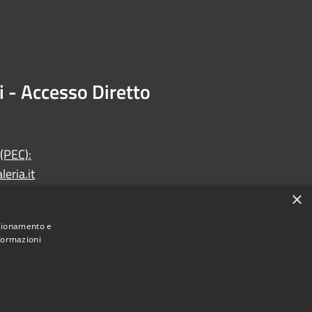
i - Accesso Diretto
 (PEC):
eria.it
×
nzionamento e
nformazioni