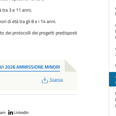
à tra 3 e 11 anni;
i di età tra gli 8 e i 14 anni.
tto dei protocolli dei progetti predisposti
IVI 2026 AMMISSIONE MINORI
PDF
Scarica
ram
LinkedIn