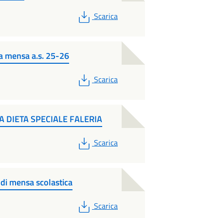
PDF
Scarica
a mensa a.s. 25-26
PDF
Scarica
TA DIETA SPECIALE FALERIA
PDF
Scarica
o di mensa scolastica
PDF
Scarica