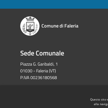
Comune di Faleria
Sede Comunale
Piazza G. Garibaldi, 1
01030 - Faleria (VT)
P.IVA 00236180568
Iban: IT72Z0622073030000002100008
Ccp 11639010 – Tesoreria Comune di Faleria
Questo sito 
alla navig