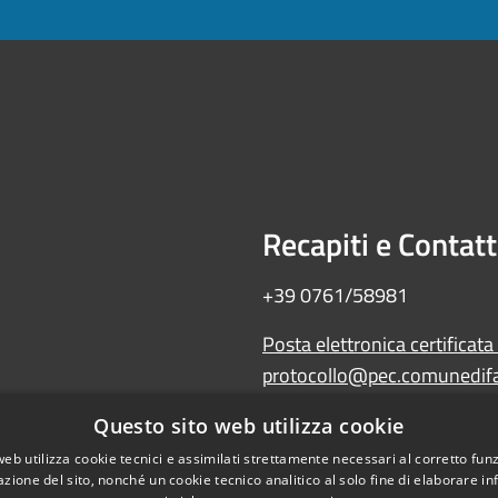
Recapiti e Contatt
+39 0761/58981
Posta elettronica certificata
protocollo@pec.comunedifal
Amministrazione trasparente
Questo sito web utilizza cookie
Albo Pretorio
web utilizza cookie tecnici e assimilati strettamente necessari al corretto fu
WebMail
azione del sito, nonché un cookie tecnico analitico al solo fine di elaborare i