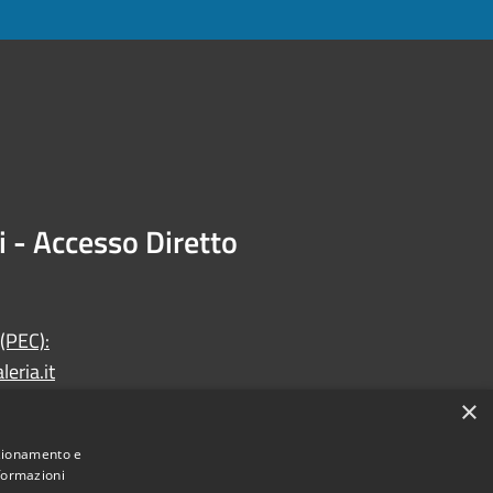
i - Accesso Diretto
 (PEC):
eria.it
×
nzionamento e
nformazioni