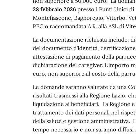
non superiore a 50.000 euro. ​ La doma
28 febbraio 2026
presso i Punti Unici di
Montefiascone, Bagnoregio, Viterbo, Vetr
PEC o raccomandata A.R. alla ASL di Viter
La documentazione richiesta include: di
del documento d’identità, certificazione
attestazione di pagamento della parrucca
dichiarazione del caregiver. L’importo m
euro, non superiore al costo della parruc
Le domande saranno valutate da una Com
risultati trasmessi alla Regione Lazio, ch
liquidazione ai beneficiari. ​ La Regione 
trattamento dei dati personali nel rispet
della salute e gestione amministrativa. ​ 
tempo necessario e non saranno diffusi né 