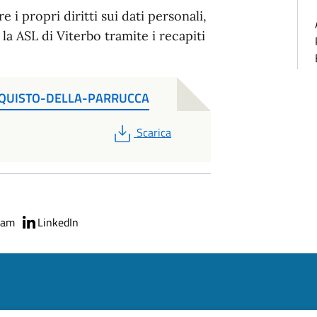
 i propri diritti sui dati personali,
la ASL di Viterbo tramite i recapiti
CQUISTO-DELLA-PARRUCCA
PDF
Scarica
ram
LinkedIn