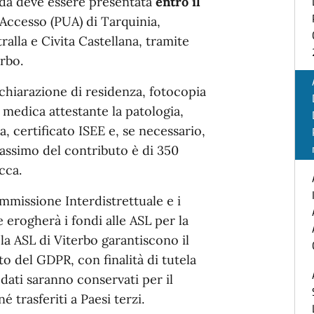
nda deve essere presentata
entro il
 Accesso (PUA) di Tarquinia,
alla e Civita Castellana, tramite
bo. ​
chiarazione di residenza, fotocopia
 medica attestante la patologia,
, certificato ISEE e, se necessario,
assimo del contributo è di 350
ca. ​
missione Interdistrettuale e i
e erogherà i fondi alle ASL per la
e la ASL di Viterbo garantiscono il
to del GDPR, con finalità di tutela
I dati saranno conservati per il
trasferiti a Paesi terzi. ​