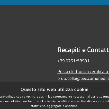
Recapiti e Contatt
+39 0761/58981
Posta elettronica certificata
protocollo@pec.comunedifal
Amministrazione trasparente
Questo sito web utilizza cookie
Albo Pretorio
web utilizza cookie tecnici e assimilati strettamente necessari al corretto fu
WebMail
azione del sito, nonché un cookie tecnico analitico al solo fine di elaborare i
Dichiarazione di accessibilità
statistiche, aggregate e anonime.