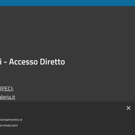
i - Accesso Diretto
 (PEC):
eria.it
×
nzionamento e
nformazioni