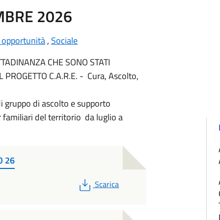
MBRE 2026
 opportunità
,
Sociale
TTADINANZA CHE SONO STATI
PROGETTO C.A.R.E. - Cura, Ascolto,
 di gruppo di ascolto e supporto
 familiari del territorio da luglio a
O 26
PDF
Scarica