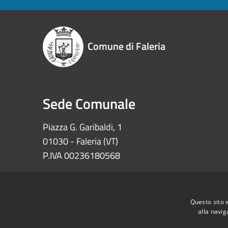
Comune di Faleria
Sede Comunale
Piazza G. Garibaldi, 1
01030 - Faleria (VT)
P.IVA 00236180568
Iban: IT72Z0622073030000002100008
Ccp 11639010 – Tesoreria Comune di Faleria
Questo sito 
alla navig