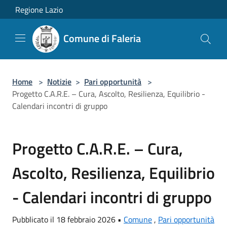
Salta al contenuto principale
Regione Lazio
Comune di Faleria
Home
>
Notizie
>
Pari opportunità
>
Progetto C.A.R.E. – Cura, Ascolto, Resilienza, Equilibrio -
Calendari incontri di gruppo
Progetto C.A.R.E. – Cura,
Ascolto, Resilienza, Equilibrio
- Calendari incontri di gruppo
Pubblicato il 18 febbraio 2026 •
Comune
,
Pari opportunità