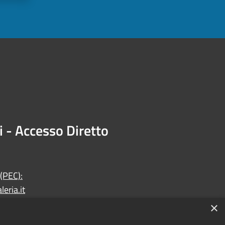
i - Accesso Diretto
 (PEC):
eria.it
×