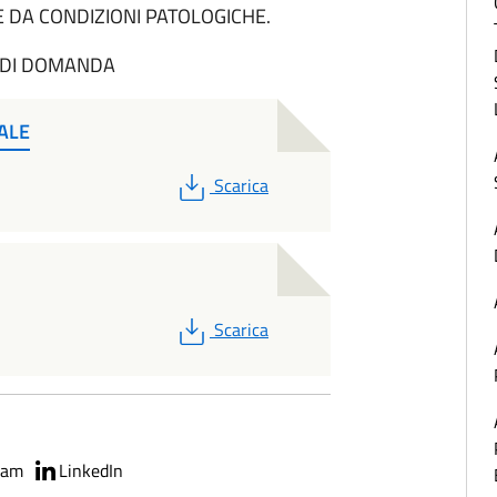
E DA CONDIZIONI PATOLOGICHE.
O DI DOMANDA
ALE
PDF
Scarica
PDF
Scarica
ram
LinkedIn