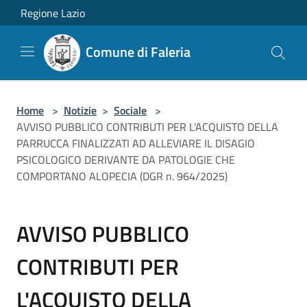
Salta al contenuto principale
Regione Lazio
Comune di Faleria
Home
>
Notizie
>
Sociale
>
AVVISO PUBBLICO CONTRIBUTI PER L'ACQUISTO DELLA
PARRUCCA FINALIZZATI AD ALLEVIARE IL DISAGIO
PSICOLOGICO DERIVANTE DA PATOLOGIE CHE
COMPORTANO ALOPECIA (DGR n. 964/2025)
AVVISO PUBBLICO
CONTRIBUTI PER
L'ACQUISTO DELLA