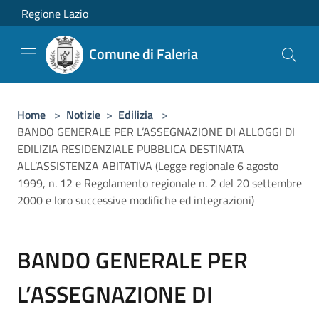
Salta al contenuto principale
Regione Lazio
Comune di Faleria
Home
>
Notizie
>
Edilizia
>
BANDO GENERALE PER L’ASSEGNAZIONE DI ALLOGGI DI
EDILIZIA RESIDENZIALE PUBBLICA DESTINATA
ALL’ASSISTENZA ABITATIVA (Legge regionale 6 agosto
1999, n. 12 e Regolamento regionale n. 2 del 20 settembre
2000 e loro successive modifiche ed integrazioni)
BANDO GENERALE PER
L’ASSEGNAZIONE DI