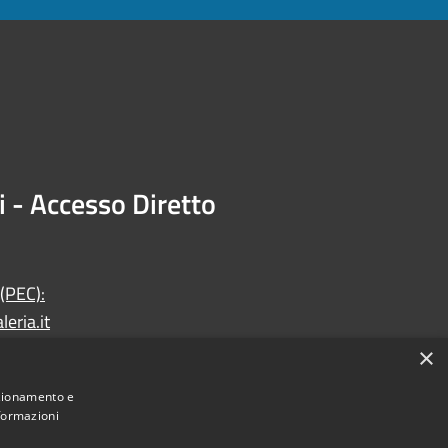
i - Accesso Diretto
 (PEC):
eria.it
×
nzionamento e
nformazioni