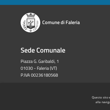
Comune di Faleria
Sede Comunale
Piazza G. Garibaldi, 1
01030 - Faleria (VT)
P.IVA 00236180568
Iban: IT72Z0622073030000002100008
Ccp 11639010 – Tesoreria Comune di Faleria
Questo sito 
alla navig