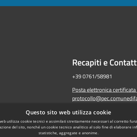
Recapiti e Contatt
+39 0761/58981
Posta elettronica certificata
protocollo@pec.comunedifal
Amministrazione trasparente
Questo sito web utilizza cookie
Albo Pretorio
web utilizza cookie tecnici e assimilati strettamente necessari al corretto fu
WebMail
azione del sito, nonché un cookie tecnico analitico al solo fine di elaborare i
Dichiarazione di accessibilità
statistiche, aggregate e anonime.