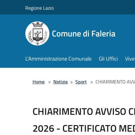
Salta al contenuto principale
Regione Lazio
Comune di Faleria
L'Amministrazione Comunale
Gli Uffici
Vive
Home
>
Notizie
>
Sport
>
CHIARIMENTO AVVI
CHIARIMENTO AVVISO C
2026 - CERTIFICATO ME