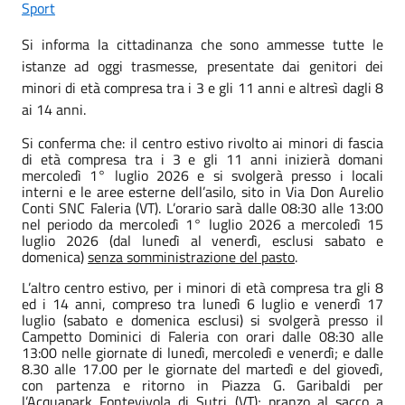
Sport
Si informa la cittadinanza che sono ammesse tutte le
istanze ad oggi trasmesse, presentate dai genitori dei
minori di età compresa tra i 3 e gli 11 anni e altresì dagli 8
ai 14 anni.
Si conferma che: il centro estivo rivolto ai minori di fascia
di età compresa tra i 3 e gli 11 anni inizierà domani
mercoledì 1° luglio 2026 e si svolgerà presso i locali
interni e le aree esterne dell’asilo, sito in Via Don Aurelio
Conti SNC Faleria (VT). L’orario sarà dalle 08:30 alle 13:00
nel periodo da mercoledì 1° luglio 2026 a mercoledì 15
luglio 2026 (dal lunedì al venerdì, esclusi sabato e
domenica)
senza somministrazione del pasto
.
L’altro centro estivo, per i minori di età compresa tra gli 8
ed i 14 anni, compreso tra lunedì 6 luglio e venerdì 17
luglio (sabato e domenica esclusi) si svolgerà presso il
Campetto Dominici di Faleria con orari dalle 08:30 alle
13:00 nelle giornate di lunedì, mercoledì e venerdì; e dalle
8.30 alle 17.00 per le giornate del martedì e del giovedì,
con partenza e ritorno in Piazza G. Garibaldi per
l’Acquapark Fontevivola di Sutri (VT); pranzo al sacco a