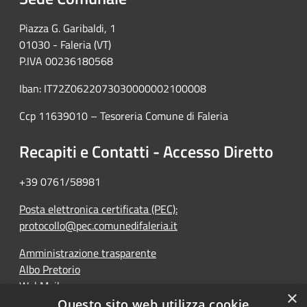
Piazza G. Garibaldi, 1
01030 - Faleria (VT)
P.IVA 00236180568
Iban: IT72Z0622073030000002100008
Ccp 11639010 – Tesoreria Comune di Faleria
Recapiti e Contatti - Accesso Diretto
+39 0761/58981
Posta elettronica certificata (PEC):
protocollo@pec.comunedifaleria.it
Amministrazione trasparente
Albo Pretorio
WebMail
×
Dichiarazione di accessibilità
Questo sito web utilizza cookie