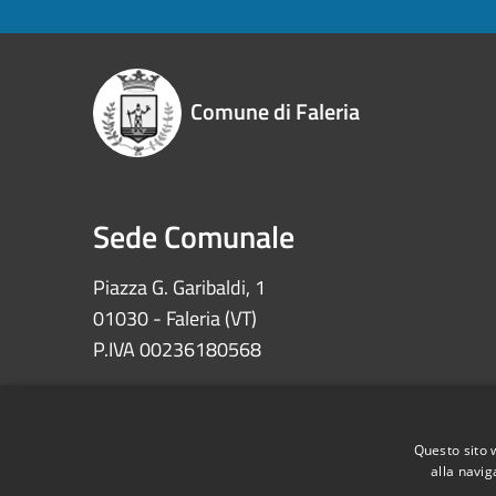
Comune di Faleria
Sede Comunale
Piazza G. Garibaldi, 1
01030 - Faleria (VT)
P.IVA 00236180568
Iban: IT72Z0622073030000002100008
Ccp 11639010 – Tesoreria Comune di Faleria
Questo sito 
alla navig