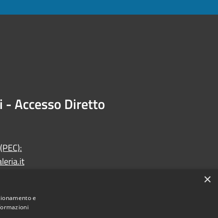
i - Accesso Diretto
 (PEC):
eria.it
×
nzionamento e
nformazioni