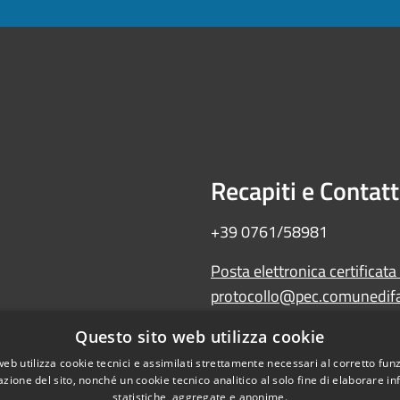
Recapiti e Contatt
+39 0761/58981
Posta elettronica certificata
protocollo@pec.comunedifal
Amministrazione trasparente
Questo sito web utilizza cookie
Albo Pretorio
web utilizza cookie tecnici e assimilati strettamente necessari al corretto fu
WebMail
azione del sito, nonché un cookie tecnico analitico al solo fine di elaborare i
Dichiarazione di accessibilità
statistiche, aggregate e anonime.