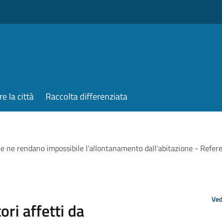
re la città
Raccolta differenziata
 che ne rendano impossibile l’allontanamento dall’abitazione - Ref
Ved
ori affetti da