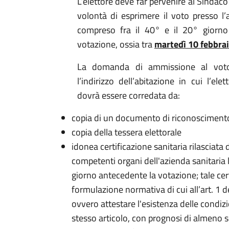
L’elettore deve far pervenire al Sindac
volontà di esprimere il voto presso l
compreso fra il 40° e il 20° giorno 
votazione, ossia tra
martedì 10 febbrai
La domanda di ammissione al voto d
l’indirizzo dell’abitazione in cui l’el
dovrà essere corredata da:
copia di un documento di riconoscimento 
copia della tessera elettorale
idonea certificazione sanitaria rilasciat
competenti organi dell'azienda sanitaria 
giorno antecedente la votazione; tale cert
formulazione normativa di cui all’art. 1 
ovvero attestare l'esistenza delle condizi
stesso articolo, con prognosi di almeno s