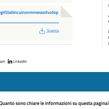
gliStatiincuinonmmessoilvotop
PDF
Scarica
ram
LinkedIn
Quanto sono chiare le informazioni su questa pagina