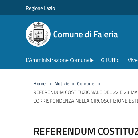
Salta al contenuto principale
Regione Lazio
Comune di Faleria
L'Amministrazione Comunale
Gli Uffici
Vive
Home
>
Notizie
>
Comune
>
REFERENDUM COSTITUZIONALE DEL 22 E 23 MA
CORRISPONDENZA NELLA CIRCOSCRIZIONE EST
REFERENDUM COSTITUZI