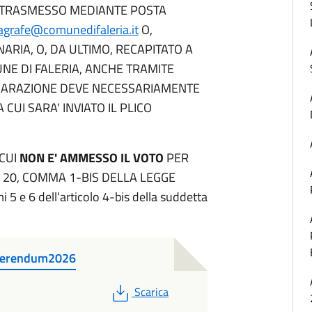
RE TRASMESSO MEDIANTE POSTA
agrafe@comunedifaleria.it
O,
RIA, O, DA ULTIMO, RECAPITATO A
NE DI FALERIA, ANCHE TRAMITE
CHIARAZIONE DEVE NECESSARIAMENTE
CUI SARA' INVIATO IL PLICO
 CUI
NON E' AMMESSO IL VOTO
PER
 20, COMMA 1-BIS DELLA LEGGE
i 5 e 6 dell’articolo 4-bis della suddetta
eferendum2026
PDF
Scarica