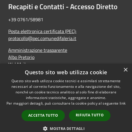
Recapiti e Contatti - Accesso Diretto
+39 0761/58981
Posta elettronica certificata (PEC):
protocollo@pec.comunedifaleria.it
Amministrazione trasparente
Albo Pretorio
WebMail
×
Dichiarazione di accessibilità
Questo sito web utilizza cookie
Questo sito web utilizza cookie tecnici e assimilati strettamente
necessari al corretto funzionamento e alla navigazione del sito,
nonché un cookie tecnico analitico al solo fine di elaborare
informazioni statistiche, aggregate e anonime.
RSS
Copyright © 2026 • Comune di
Per maggiori dettagli, può consultare la cookie policy al seguente
link
Accessibilità
Faleria • Powered by
Privacy
Municipium
Accesso
•
RIFIUTA TUTTO
ACCETTA TUTTO
Cookie
redazione
Mappa del sito
MOSTRA DETTAGLI