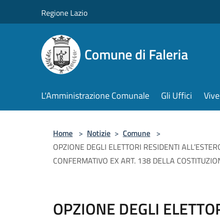
Salta al contenuto principale
Regione Lazio
Comune di Faleria
L'Amministrazione Comunale
Gli Uffici
Vive
Home
>
Notizie
>
Comune
>
OPZIONE DEGLI ELETTORI RESIDENTI ALL’ESTER
CONFERMATIVO EX ART. 138 DELLA COSTITUZION
OPZIONE DEGLI ELETTOR