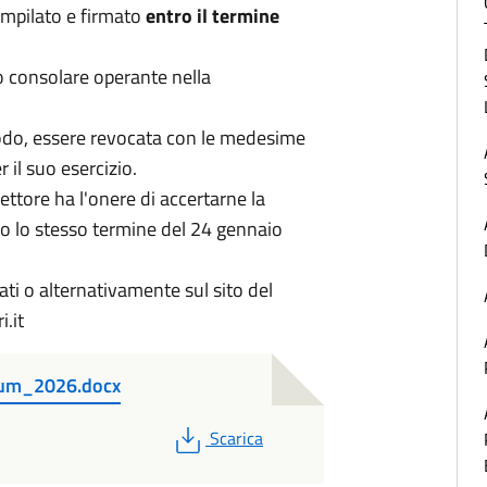
ompilato e firmato
entro il termine
o consolare operante nella
 modo, essere revocata con le medesime
r il suo esercizio.
ettore ha l'onere di accertarne la
tro lo stesso termine del 24 gennaio
lati o alternativamente sul sito del
i.it
um_2026.docx
PDF
Scarica