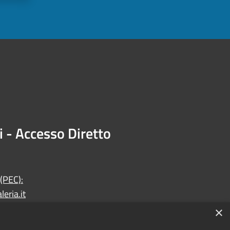
i - Accesso Diretto
 (PEC):
eria.it
×