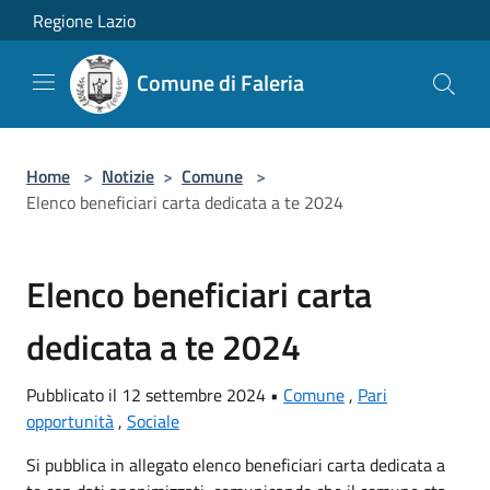
Salta al contenuto principale
Regione Lazio
Comune di Faleria
Home
>
Notizie
>
Comune
>
Elenco beneficiari carta dedicata a te 2024
Elenco beneficiari carta
dedicata a te 2024
Pubblicato il 12 settembre 2024 •
Comune
,
Pari
opportunità
,
Sociale
Si pubblica in allegato elenco beneficiari carta dedicata a