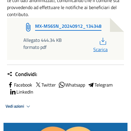
te con dati anonimizzati, comunicando che il comune sta
provvedendo ad effettuare le notifiche ai beneficiari del
contributo.
MX-M565N_20240912_134348
PDF
Allegato 444.34 KB
formato pdf
Scarica
Condividi:
Facebook
Twitter
Whatsapp
Telegram
LinkedIn
Vedi azioni