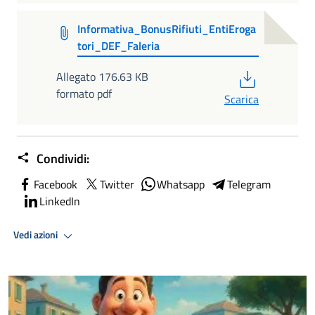
Informativa_BonusRifiuti_EntiEroga
tori_DEF_Faleria
PDF
Allegato 176.63 KB
formato pdf
Scarica
Condividi:
Facebook
Twitter
Whatsapp
Telegram
LinkedIn
Vedi azioni