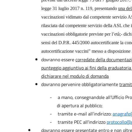
legge 31 luglio 2017 n. 119, presentando
una del
vaccinazioni vidimato dal competente servizio ASL
rilasciata dal competente servizio della ASL che i
vaccinazioni obbligatorie previste per l’età;- dichi
sensi del D.P.R. 445/2000 autocertificante la co
autocertificazione vaccini” messo a disposizione s
d
ovranno essere
corredate della documentazi
punteggio aggiuntivo ai fini della graduatori
dichiarare nel modulo di domanda
dovranno pervenire obbligatoriamente
tramit
-
a mano, consegnandole all’Ufficio Prot
di apertura al pubblico;
-
tramite e-mail all’indirizzo:
anagrafe
-
tramite PEC all’indirizzo
protocollo@p
dovranno essere presentate entro e non oltre 