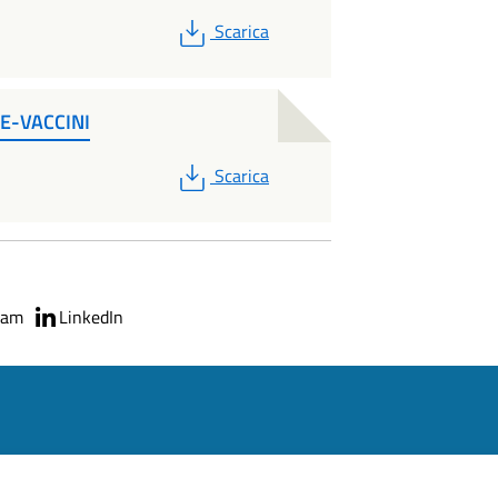
PDF
Scarica
E-VACCINI
PDF
Scarica
ram
LinkedIn