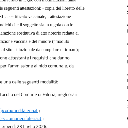
le seguenti attestazioni
: - copia del libretto delle
; - certificato vaccinale; - attestazione
ndichi che il soggetto sia in regola con le
arazione sostitutiva di atto notorio redatta ai
ndizione vaccinale del minore (“modulo
ul sito istituzionale da compilare e firmare);
one attestante i requisiti che danno
a per l’ammissione al nido comunale, da
e una delle seguenti modalità
:
ocollo del Comune di Faleria, negli orari
@comunedifaleria.it
;
ec.comunedifaleria.it
;
Giovedì 23 Luglio 2026.