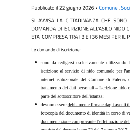
Pubblicato il 22 giugno 2026 •
Comune
,
Soci
SI AVVISA LA CITTADINANZA CHE SONO 
DOMANDA DI ISCRIZIONE ALL'ASILO NIDO C
ETA' COMPRESA TRA I 3 E I 36 MESI PER IL
Le domande di iscrizione:
sono da redigersi esclusivamente utilizzand
iscrizione
al
servizio
di
nido
comunale
per
l'a
internet istituzionale del Comune di Faleria,
trattamento dei dati personali – Iscrizione nid
parte del sottoscrittore dell’istanza;
devono essere
debitamente firmate dagli aventi t
fotocopia del documento di identità in corso di va
documentazione comprovante l’effettuazione delle
previste dal decreto legge 73 del 7 giugno 2017, 