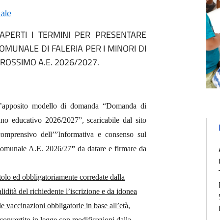
ale
APERTI I TERMINI PER PRESENTARE
OMUNALE DI FALERIA PER I MINORI DI
 PROSSIMO A.E. 2026/2027.
o l’apposito modello di domanda “Domanda
di
nno
educativo
2026/2027”, scaricabile dal sito
 comprensivo dell’”Informativa e consenso sul
o comunale A.E. 2026/27
”
da datare e firmare da
itolo ed obbligatoriamente corredate dalla
lidità del richiedente l’iscrizione e da idonea
 vaccinazioni obbligatorie in base all’età
,
convertito in legge con modificazioni dalla