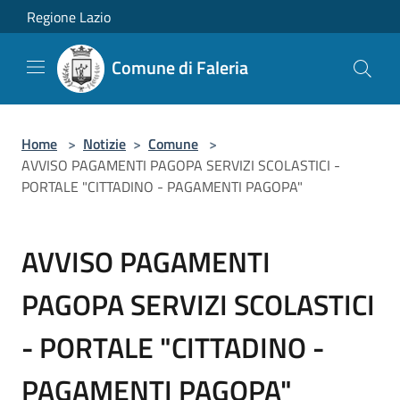
Salta al contenuto principale
Regione Lazio
Comune di Faleria
Home
>
Notizie
>
Comune
>
AVVISO PAGAMENTI PAGOPA SERVIZI SCOLASTICI -
PORTALE "CITTADINO - PAGAMENTI PAGOPA"
AVVISO PAGAMENTI
PAGOPA SERVIZI SCOLASTICI
- PORTALE "CITTADINO -
PAGAMENTI PAGOPA"