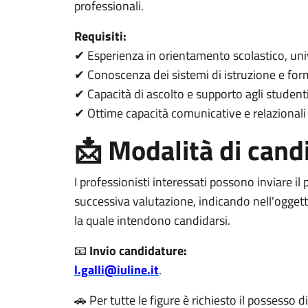
professionali.
Requisiti:
Esperienza in orientamento scolastico, uni
✔
Conoscenza dei sistemi di istruzione e fo
✔
Capacità di ascolto e supporto agli student
✔
Ottime capacità comunicative e relazionali
✔
📩 Modalità di cand
I professionisti interessati possono inviare il
successiva valutazione, indicando nell'oggetto
la quale intendono candidarsi.
📧
Invio candidature:
l.galli@iuline.it
.
🚗 Per tutte le figure è richiesto il possesso 