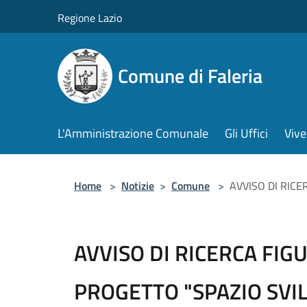
Salta al contenuto principale
Regione Lazio
Comune di Faleria
L'Amministrazione Comunale
Gli Uffici
Vive
Home
>
Notizie
>
Comune
>
AVVISO DI RIC
AVVISO DI RICERCA FIG
PROGETTO "SPAZIO SVI