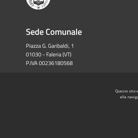
Sede Comunale
Piazza G. Garibaldi, 1
01030 - Faleria (VT)
P.IVA 00236180568
Iban: IT72Z0622073030000002100008
Ccp 11639010 – Tesoreria Comune di Faleria
Questo sito 
alla navig
RSS
Accessibilità
Privacy
Cookie
Mappa de