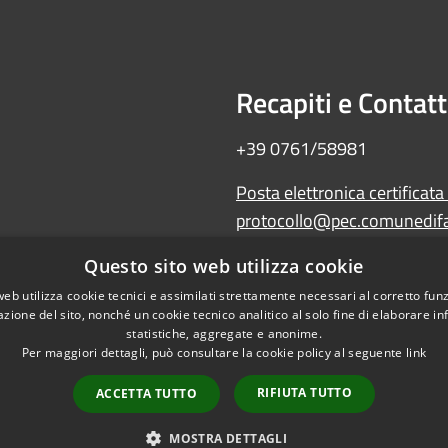
Recapiti e Contatt
+39 0761/58981
Posta elettronica certificata
protocollo@pec.comunedifal
Amministrazione trasparente
Questo sito web utilizza cookie
Albo Pretorio
web utilizza cookie tecnici e assimilati strettamente necessari al corretto fu
WebMail
azione del sito, nonché un cookie tecnico analitico al solo fine di elaborare i
Dichiarazione di accessibilità
statistiche, aggregate e anonime.
Per maggiori dettagli, può consultare la cookie policy al seguente
link
RIFIUTA TUTTO
ACCETTA TUTTO
l sito
Copyright © 2026 • Comune 
MOSTRA DETTAGLI