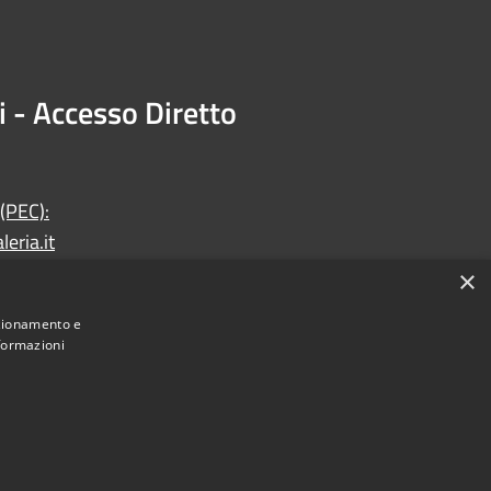
i - Accesso Diretto
 (PEC):
eria.it
×
nzionamento e
nformazioni
Municipium
Accesso redazione
di Faleria • Powered by
•